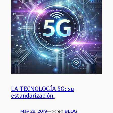
LA TECNOLOGÍA 5G: su
estandarización.
May 29, 2019
—
en
BLOG
por