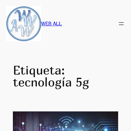
Saltar
al
contenido
WEB ALL
Etiqueta:
tecnología 5g